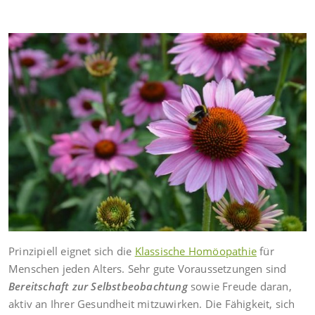
Prinzipiell eignet sich die
Klassische Homöopathie
für
Menschen jeden Alters. Sehr gute Voraussetzungen sind
Bereitschaft zur Selbstbeobachtung
sowie Freude daran,
aktiv an Ihrer Gesundheit mitzuwirken. Die Fähigkeit, sich